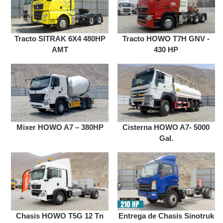
Tracto SITRAK 6X4 480HP
Tracto HOWO T7H GNV -
AMT
430 HP
Mixer HOWO A7 – 380HP
Cisterna HOWO A7- 5000
Gal.
Chasis HOWO T5G 12 Tn
Entrega de Chasis Sinotruk